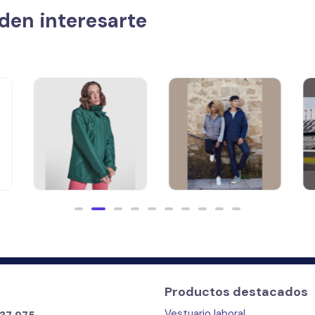
den interesarte
Polo basic
unisex manga
Chaqueta
corta bicolor
acolchada
poliéster
medium unisex
algodón 220gr.
Productos destacados
Vestuario laboral