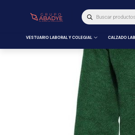
Ir
Búsqueda
al
de
productos
contenido
VESTUARIO LABORAL Y COLEGIAL
CALZADO LAB