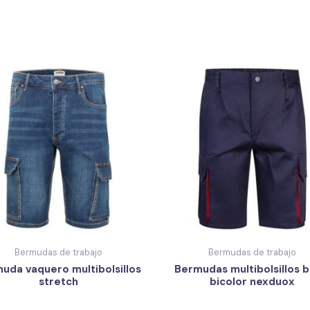
Bermudas de trabajo
Bermudas de trabajo
uda vaquero multibolsillos
Bermudas multibolsillos b
stretch
bicolor nexduox