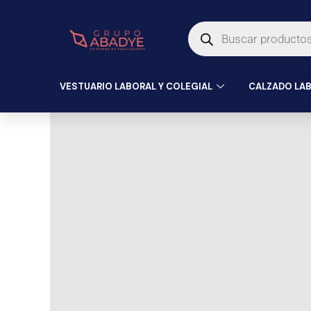
Ir
Búsqueda
al
de
productos
contenido
VESTUARIO LABORAL Y COLEGIAL
CALZADO LAB