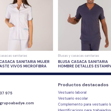
casacas sanitarias
Blusas y casacas sanitarias
CASACA SANITARIA MUJER
BLUSA CASACA SANITARIA
ASTE VIVOS MICROFIBRA
HOMBRE DETALLES ESTAM
Productos destacados
Vestuario laboral
37 975
Vestuario escolar
grupoabadye.com
Complemento para vestuario l
Identificacions para trabajado