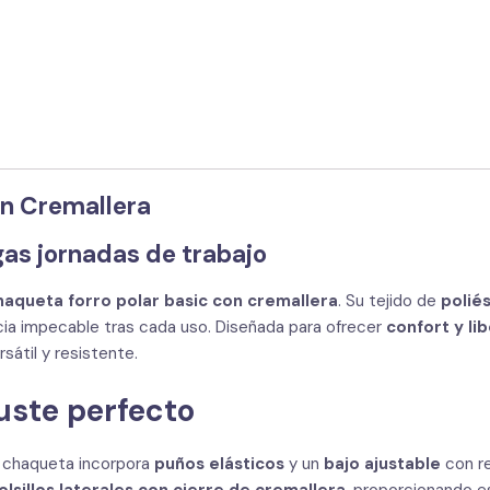
on Cremallera
as jornadas de trabajo
haqueta forro polar basic con cremallera
. Su tejido de
polié
cia impecable tras cada uso. Diseñada para ofrecer
confort y l
sátil y resistente.
uste perfecto
a chaqueta incorpora
puños elásticos
y un
bajo ajustable
con re
olsillos laterales con cierre de cremallera
, proporcionando e