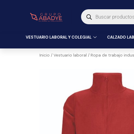
Ir
Búsqueda
al
de
productos
contenido
VESTUARIO LABORAL Y COLEGIAL
CALZADO LAB
Inicio
/
Vestuario laboral
/
Ropa de trabajo indust