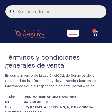
Ir
Búsqueda
de
al
productos
contenido
0
Carrito
Términos y condiciones
generales de venta
En cumplimiento de la Ley 34/2002, de Servicios de la
Sociedad de la Información y de Comercio Electrónico,
informamos que el responsable de este portal web es
Titular:
PEDRO HERNÁNDEZ NAVARRO
NIF:
44.769.359-C
Dirección:
C/ RAFAEL ALBEROLA S/N, C.P- 03660-