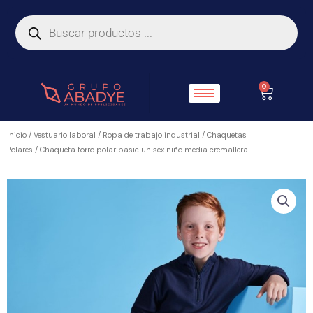
Ir
Búsqueda
de
al
productos
contenido
0
Carrito
Inicio
/
Vestuario laboral
/
Ropa de trabajo industrial
/
Chaquetas
Polares
/ Chaqueta forro polar basic unisex niño media cremallera