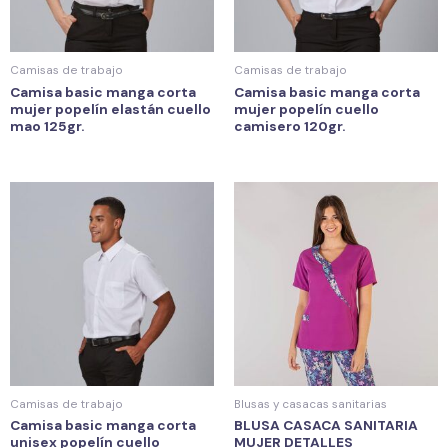
Camisas de trabajo
Camisas de trabajo
Camisa basic manga corta
Camisa basic manga corta
mujer popelín elastán cuello
mujer popelín cuello
mao 125gr.
camisero 120gr.
Camisas de trabajo
Blusas y casacas sanitarias
Camisa basic manga corta
BLUSA CASACA SANITARIA
unisex popelín cuello
MUJER DETALLES