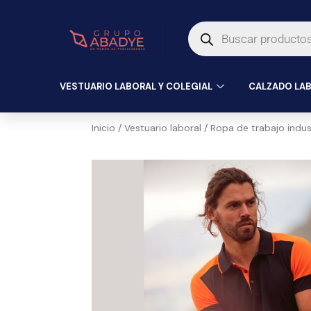
Ir
Búsqueda
al
de
productos
contenido
VESTUARIO LABORAL Y COLEGIAL
CALZADO LAB
Inicio
/
Vestuario laboral
/
Ropa de trabajo indust