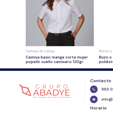
Camisas de trabajo
Monos y 
Camisa basic manga corta mujer
Buzo o
popelín cuello camisero 120gr.
poliés
Contacto
965 0
info@
Horario