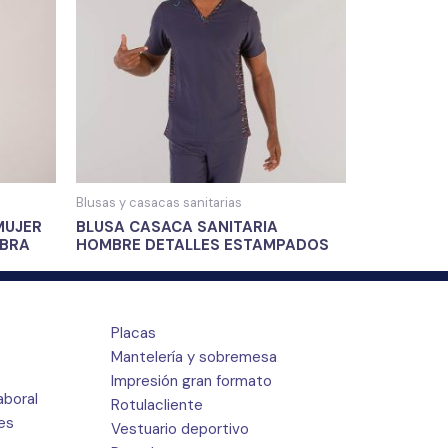
Blusas y casacas sanitarias
MUJER
BLUSA CASACA SANITARIA
IBRA
HOMBRE DETALLES ESTAMPADOS
Placas
Mantelería y sobremesa
Impresión gran formato
aboral
Rotulacliente
res
Vestuario deportivo