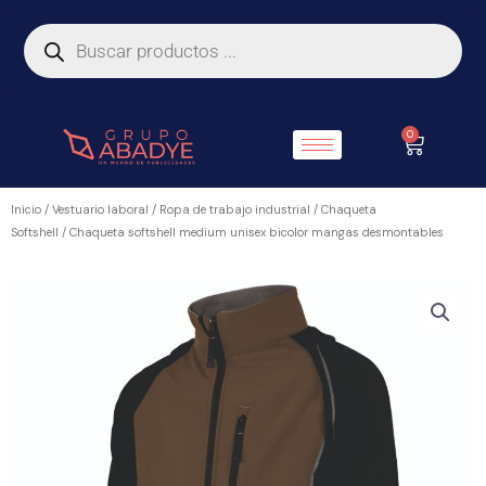
Ir
Búsqueda
de
al
productos
contenido
0
Carrito
Inicio
/
Vestuario laboral
/
Ropa de trabajo industrial
/
Chaqueta
Softshell
/ Chaqueta softshell medium unisex bicolor mangas desmontables