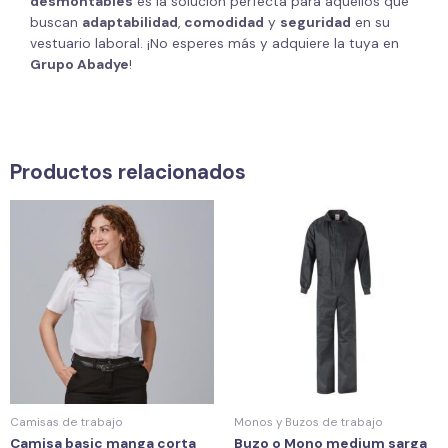
desmontables
es la solución perfecta para aquellos que
buscan
adaptabilidad
,
comodidad
y
seguridad
en su
vestuario laboral. ¡No esperes más y adquiere la tuya en
Grupo Abadye
!
Productos relacionados
Camisas de trabajo
Monos y Buzos de trabajo
Camisa basic manga corta
Buzo o Mono medium sarga