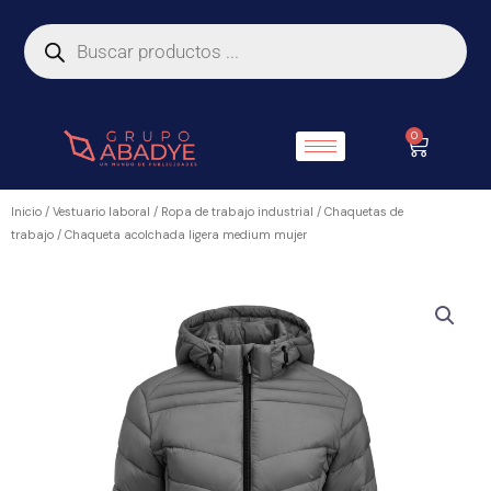
Ir
Búsqueda
de
al
productos
contenido
0
Carrito
Inicio
/
Vestuario laboral
/
Ropa de trabajo industrial
/
Chaquetas de
trabajo
/ Chaqueta acolchada ligera medium mujer