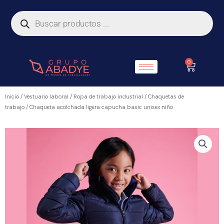
Ir
Búsqueda
de
al
productos
contenido
0
Carrito
Inicio
/
Vestuario laboral
/
Ropa de trabajo industrial
/
Chaquetas de
trabajo
/ Chaqueta acolchada ligera capucha basic unisex niño