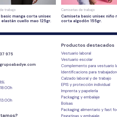
de trabajo
Camisetas de trabajo
 basic manga corta unisex
Camiseta basic unisex niño
 elastán cuello mao 125gr.
corta algodón 155gr.
Productos destacados
Vestuario laboral
37 975
Vestuario escolar
grupoabadye.com
Complemento para vestuario l
Identificacions para trabajado
Calzado laboral y de trabajo
es:
EPIS y protección individual
 18:00h
Imprenta y papelería
Packaging y embalaje
 13:00h
Bolsas
Packaging alimentario y fast f
stamos?
Pegatinas y embajale