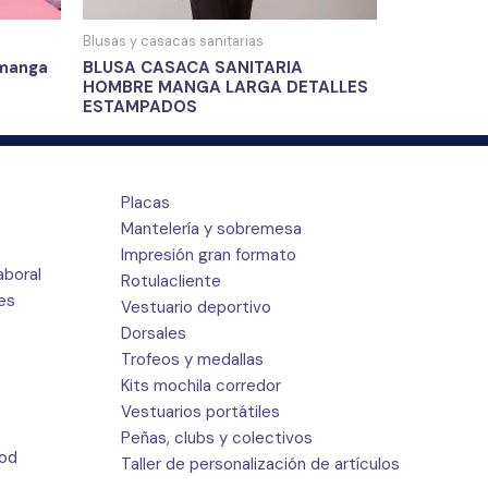
Blusas y casacas sanitarias
 manga
BLUSA CASACA SANITARIA
HOMBRE MANGA LARGA DETALLES
ESTAMPADOS
Placas
Mantelería y sobremesa
Impresión gran formato
aboral
Rotulacliente
res
Vestuario deportivo
Dorsales
Trofeos y medallas
Kits mochila corredor
Vestuarios portátiles
Peñas, clubs y colectivos
ood
Taller de personalización de artículos