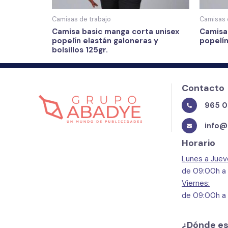
Camisas de trabajo
Camisas 
Camisa basic manga corta unisex
Camisa
popelín elastán galoneras y
popelín
bolsillos 125gr.
Contacto
965 0
info@
Horario
Lunes a Juev
de 09:00h a
Viernes:
de 09:00h a
¿Dónde e