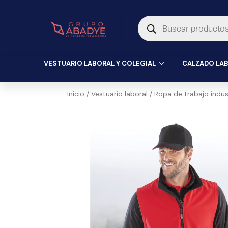
Ir
Búsqueda
al
de
productos
contenido
VESTUARIO LABORAL Y COLEGIAL
CALZADO LAB
Inicio
/
Vestuario laboral
/
Ropa de trabajo indust