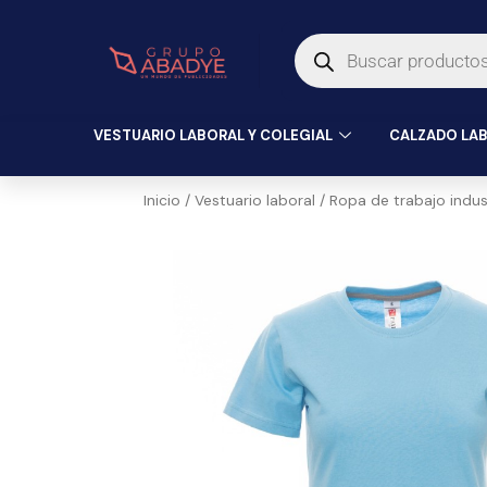
Ir
Búsqueda
al
de
productos
contenido
VESTUARIO LABORAL Y COLEGIAL
CALZADO LAB
Inicio
/
Vestuario laboral
/
Ropa de trabajo indust