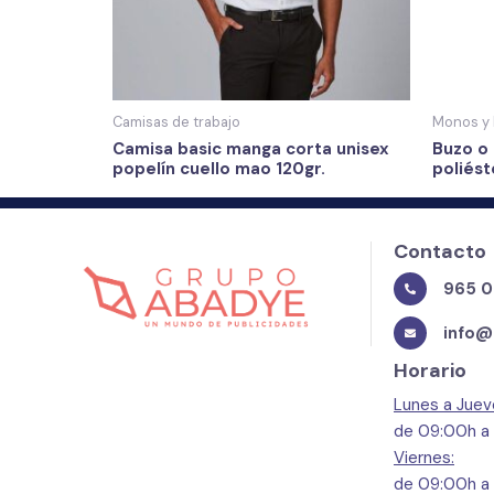
Camisas de trabajo
Monos y 
Camisa basic manga corta unisex
Buzo o
popelín cuello mao 120gr.
poliés
Contacto
965 0
info@
Horario
Lunes a Juev
de 09:00h a
Viernes:
de 09:00h a