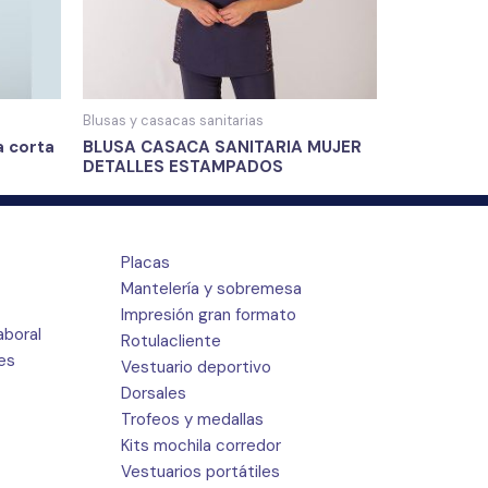
Blusas y casacas sanitarias
a corta
BLUSA CASACA SANITARIA MUJER
DETALLES ESTAMPADOS
Placas
Mantelería y sobremesa
Impresión gran formato
aboral
Rotulacliente
res
Vestuario deportivo
Dorsales
Trofeos y medallas
Kits mochila corredor
Vestuarios portátiles