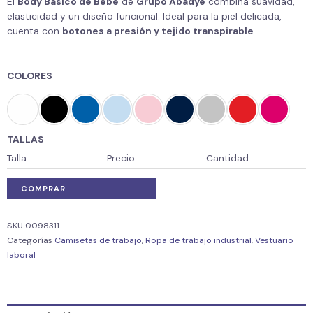
El
Body Básico de Bebé
de
Grupo Abadye
combina suavidad,
elasticidad y un diseño funcional. Ideal para la piel delicada,
cuenta con
botones a presión y tejido transpirable
.
COLORES
TALLAS
Talla
Precio
Cantidad
COMPRAR
SKU
0098311
Categorías
Camisetas de trabajo
,
Ropa de trabajo industrial
,
Vestuario
laboral